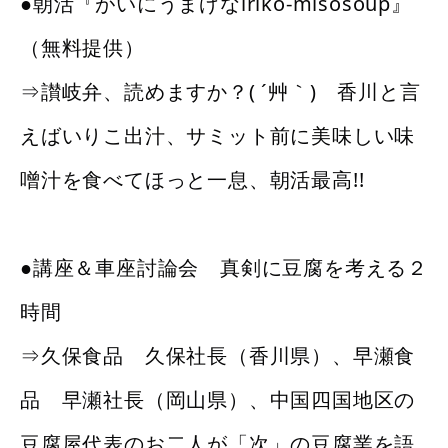
●朝活『がいにうまげなiriko-misosoup』
（無料提供）
⇒讃岐弁、読めますか？( ´艸｀) 香川と言
えばいりこ出汁、サミット前に美味しい味
噌汁を食べてほっと一息、朝活最高!!
●講座＆車座討論会 真剣に豆腐を考える２
時間
⇒久保食品 久保社長（香川県）、早瀬食
品 早瀬社長（岡山県）、中国四国地区の
豆腐屋代表のお二人が「次」の豆腐業を語