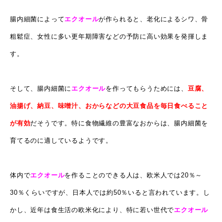
腸内細菌によって
エクオール
が作られると、老化によるシワ、骨
粗鬆症、女性に多い更年期障害などの予防に高い効果を発揮しま
す。
そして、腸内細菌に
エクオール
を作ってもらうためには、
豆腐、
油揚げ、納豆、味噌汁、おからなどの大豆食品を毎日食べること
が有効
だそうです。特に
食物繊維の豊富なおからは
、腸内細菌を
育てるのに適しているようです。
体内で
エクオール
を作ることのできる人は、欧米人では20％～
30％くらいですが、日本人では約50％いると言われています。し
かし、近年は食生活の欧米化により、特に若い世代で
エクオール